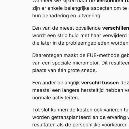
Wanneer we kijken naar de
verschillen 
zijn er enkele belangrijke aspecten om t
hun benadering en uitvoering.
Een van de meest opvallende
verschille
wordt een strip huid met haar verwijderd
die later in de probleemgebieden worden g
Daarentegen maakt de FUE-methode gebrui
van een speciale micromotor. Dit resultee
plaats van één grote snede.
Een ander belangrijk
verschil tussen
deze
meestal een langere hersteltijd hebben v
normale activiteiten.
Tot slot kunnen de kosten ook variëren t
worden getransplanteerd en de ervaring v
resultaten als de persoonlijke voorkeuren 