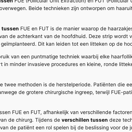
tussen
FUE (Follicular Unit Extraction) en FUT (Follicular
e overwegen. Beide technieken zijn ontworpen om haaruit
n tussen
FUE en FUT is de manier waarop de haarzakje
 van de achterkant van de hoofdhuid. Deze strip wordt v
eïmplanteerd. Dit kan leiden tot een litteken op de hoo
k van een puntmatige techniek waarbij elke haarfollik
rt in minder invasieve procedures en kleine, ronde litte
 twee methoden is de herstelperiode. Patiënten die e
anwege de grotere chirurgische ingreep, terwijl FUE-pat
ussen FUE en FUT, afhankelijk van verschillende factore
an de chirurg. Tijdens de
verschillen tussen
deze tech
van de patiënt een rol spelen bij de beslissing voor de 