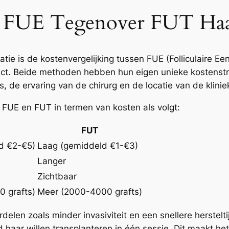
: FUE Tegenover FUT Haar
ie is de kostenvergelijking tussen FUE (Folliculaire Eenh
ect. Beide methoden hebben hun eigen unieke kostenstr
, de ervaring van de chirurg en de locatie van de klinie
FUE en FUT in termen van kosten als volgt:
FUT
d €2-€5)
Laag (gemiddeld €1-€3)
Langer
Zichtbaar
 grafts)
Meer (2000-4000 grafts)
delen zoals minder invasiviteit en een snellere herstelt
haar willen transplanteren in één sessie. Dit maakt het