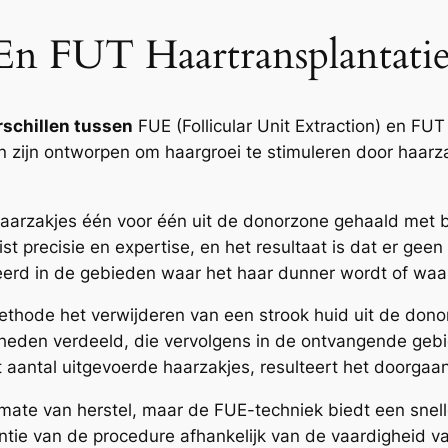
 FUT Haartransplantatie
rschillen tussen
FUE (Follicular Unit Extraction) en FUT (
ken zijn ontworpen om haargroei te stimuleren door haa
aarzakjes één voor één uit de donorzone gehaald met b
t precisie en expertise, en het resultaat is dat er geen 
erd in de gebieden waar het haar dunner wordt of waar
ethode het verwijderen van een strook huid uit de dono
enheden verdeeld, die vervolgens in de ontvangende ge
t aantal uitgevoerde haarzakjes, resulteert het doorgaan
mate van herstel, maar de FUE-techniek biedt een snel
iëntie van de procedure afhankelijk van de vaardigheid v