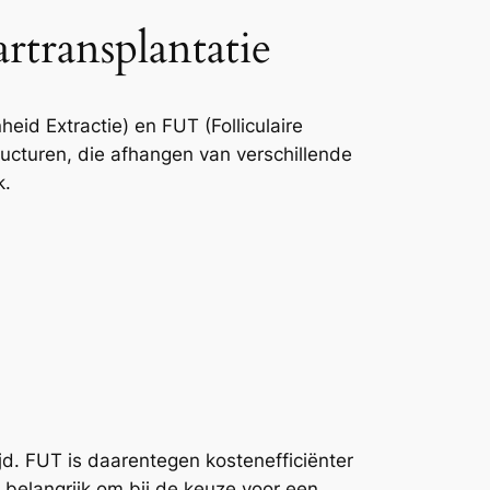
transplantatie
eid Extractie) en FUT (Folliculaire
ucturen, die afhangen van verschillende
k.
ijd. FUT is daarentegen kostenefficiënter
 belangrijk om bij de keuze voor een