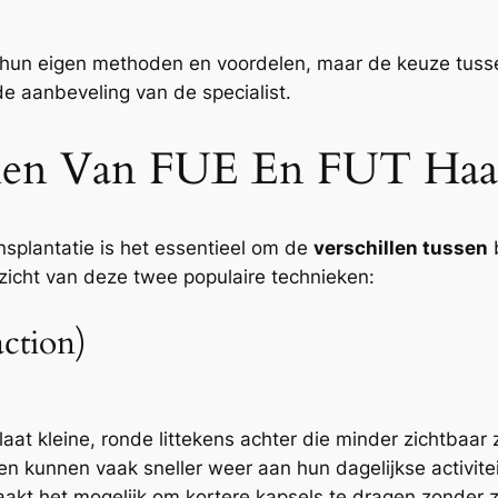
un eigen methoden en voordelen, maar de keuze tussen
de aanbeveling van de specialist.
en Van FUE En FUT Haart
nsplantatie is het essentieel om de
verschillen tussen
b
rzicht van deze twee populaire technieken:
action)
laat kleine, ronde littekens achter die minder zichtbaar z
ten kunnen vaak sneller weer aan hun dagelijkse activite
akt het mogelijk om kortere kapsels te dragen zonder zi