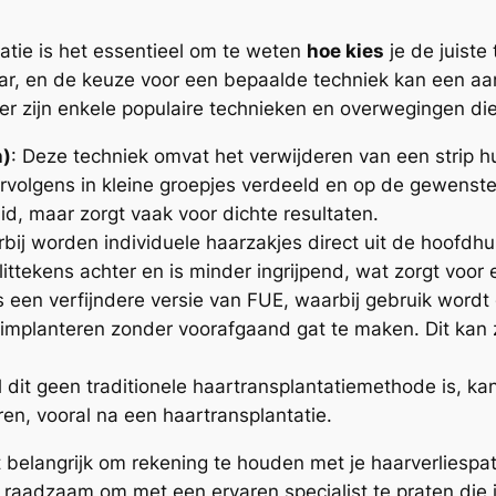
atie is het essentieel om te weten
hoe kies
je de juiste
ar, en de keuze voor een bepaalde techniek kan een aa
 Hier zijn enkele populaire technieken en overwegingen di
n)
: Deze techniek omvat het verwijderen van een strip h
volgens in kleine groepjes verdeeld en op de gewenste 
id, maar zorgt vaak voor dichte resultaten.
erbij worden individuele haarzakjes direct uit de hoofd
ittekens achter en is minder ingrijpend, wat zorgt voor 
 is een verfijndere versie van FUE, waarbij gebruik wor
 implanteren zonder voorafgaand gat te maken. Dit kan 
 dit geen traditionele haartransplantatiemethode is, k
ren, vooral na een haartransplantatie.
et belangrijk om rekening te houden met je haarverliespa
t raadzaam om met een ervaren specialist te praten die 