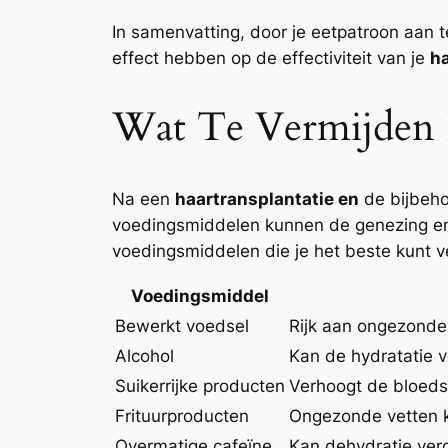
In samenvatting, door je eetpatroon aan 
effect hebben op de effectiviteit van je
ha
Wat Te Vermijden I
Na een
haartransplantatie en
de bijbeho
voedingsmiddelen kunnen de genezing en 
voedingsmiddelen die je het beste kunt v
Voedingsmiddel
Bewerkt voedsel
Rijk aan ongezonde
Alcohol
Kan de hydratatie v
Suikerrijke producten
Verhoogt de bloedsu
Frituurproducten
Ongezonde vetten k
Overmatige cafeïne
Kan dehydratie ver