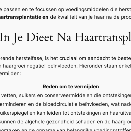
te passen en te focussen op voedingsmiddelen die herste
artransplantatie en
de kwaliteit van je haar na de pro
n Je Dieet Na Haartranspl
rende herstelfase, is het cruciaal om aandacht te best
haargroei negatief beïnvloeden. Hieronder staan enkel
ermijden:
Reden om te vermijden
 vetten, suikers en conserveermiddelen die ontsteking
erminderen en de bloedcirculatie beïnvloeden, wat nadel
ikerspiegel en kan leiden tot ontstekingen en haaruitva
unnen de algehele gezondheid schaden en de haargroe
oorzaken en de opname van belangrijke voedingsstoff