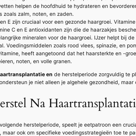
tten helpen de hoofdhuid te hydrateren en bevorderen
s zoals zalm, noten, en zaden.
 en E zijn cruciaal voor een gezonde haargroei. Vitamine
tamine C en E antioxidanten zijn die de haarzakjes besc
langrijke mineralen voor de haargroei. IJzer helpt bij de
al. Voedingsmiddelen zoals rood vlees, spinazie, en pompo
vitamine, heeft aangetoond dat het haarsterkte en -groe
 eieren, noten, en volle granen.
aartransplantatie en
de herstelperiode zorgvuldig te p
ondersteun je niet alleen je algehele gezondheid, maar
rstel Na Haartransplantat
lgende herstelperiode, speelt je eetpatroon een cruciale
, maar ook om specifieke voedingsstrategieën toe te pa