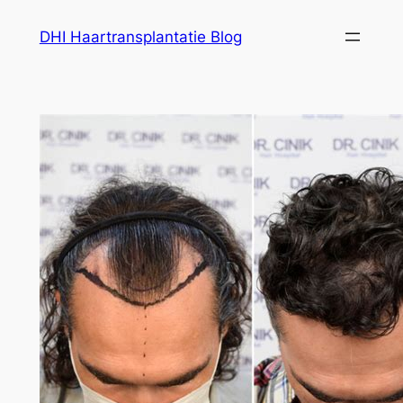
Ga
DHI Haartransplantatie Blog
naar
de
inhoud