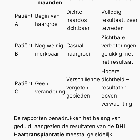
maanden
Dichte
Volledig
Patiënt
Begin van
haardos
resultaat, zeer
A
haargroei
zichtbaar
tevreden
Zichtbare
Patiënt
Nog weinig
Casual
verbeteringen,
B
merkbaar
haargroei
gelukkig met
het resultaat
Hogere
Verschillende
dichtheid –
Patiënt
Geen
vergeten
resultaten
C
verandering
gebieden
boven
verwachting
De rapporten benadrukken het belang van
geduld, aangezien de resultaten van de
DHI
Haartransplantatie
meestal geleidelijk